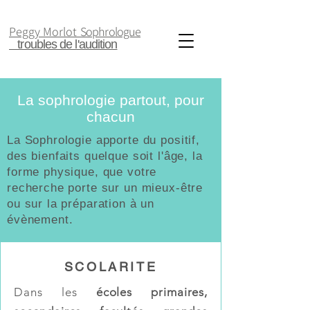
Peggy Morlot
Sophrologue
troubles de l'audition
La
sophrologie
partout, pour
chacun
La Sophrologie apporte du positif,
des bienfaits quelque soit l'âge, la
forme physique, que votre
recherche porte sur un mieux-être
ou sur la préparation à un
évènement.
SCOLARITE
Dans les
écoles primaires,